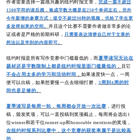
作者需要选择一篇感兴趣的纽约时报文章，
完成一篇不超过
1500字符的读后感，换成字数大概是在250个单词左右
，另外
今年新增的参赛方式：提交不超过90秒的视频，也给了学生更
并且这个比赛不需要作者做非常多的论
多发挥创意的空间。
证或者是严格的前期科研，
只需要表达清楚自己对于文章的
想法以及学到的内容即可。
纽约时报是所有写作竞赛中门槛最低的，而
夏季读写无论在
题材还是字数限制上都是纽约时报里面门槛最低的
，
且它
不会占用太多的学习和活动时间
，
如果速度快一点，一周
便可以出稿，如果想要慢一点去细细打磨，
3周到4周的时
间也是足够的。
夏季读写是每周一轮，每周都会开放一次比赛
，进行投
稿，颁发奖项，可以一直投稿到奖项截止，每周将会选出1
位winner和若干位runner-up和honorable mentions的奖项，
在纽约时报系列比赛中，这个竞赛的获奖率属于是比较
高
的。